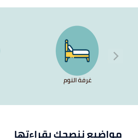
غرفة النوم
مواضيع ننصحك بقراءتها