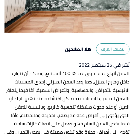
هلا الصلاحين
تنظيف الغرف
نُشر في 25 سبتمبر 2022
للعفن أنواع عدة يفوق عددها 100 ألف نوع، ويمكن أن تتواجد
داخل وخارج المنزل، كما يعد العفن المنزلي إحدى المسببات
الرئيسية للأمراض، والحساسية، ولأعراض السمية، أمّا فيما يتعلق
بالعفن المسبب للحساسية فيمكن اكتشافه عند تهيج الجلد أو
العين أو عند حدوث مشكلة تنفسية كالربو، وبالنسبة للعفن
الذي يؤدي إلى أمراض عدة قد يصعب تحديده وملاحظته، وأمّا
فيما يخص العفن السام فهو يعمل على انبعاث غازات سامة
تؤدي إلى أمراض خطرة وقد تكون مميتة في بعض الأحيان، وفي