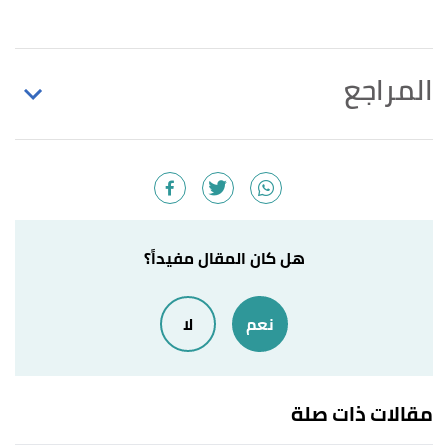
المراجع
أ
ب
"5 DIFFERENT TYPES OF MOLD IN YOUR
^
HOUSE AND WHAT TO DO ABOUT IT"
,
ecrenosparks
,
Retrieved 22/9/2022. Edited.
أ
ب
ت
"12 Common Types of Mold Found in the
^
هل كان المقال مفيداً؟
Home"
,
apartmentguide
, Retrieved 22/9/2022.
Edited.
نعم
لا
"6 TYPES OF HARMFUL MOLD THAT MAY BE
↑
LURKING IN YOUR HOME"
,
bioterrasolutions
,
مقالات ذات صلة
Retrieved 22/9/2022. Edited.