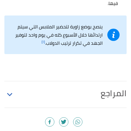
فيها.
ينصح بوضع زاوية لتحضير الملابس التي سيتم
ارتدائها خلال الأسبوع كله في يوم واحد لتوفير
[١]
الجهد في تكرار ترتيب الدولاب.
المراجع
أ
ب
ت
ث
ج
Toni Hammersley, Chelsey Bowen
^
(10/6/2021),
"21 Ways to Organize Your Kid's
Closet"
,
hgtv
, Retrieved 8/9/2021. Edited.