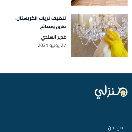
تنظيف ثريات الكريستال:
طرق ونصائح
غدير الهندي
27 يونيو 2021
من نحن