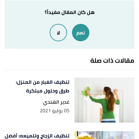
Ana G (16/9/2015),
"10 Tips for Organizing Your
↑
هل كان المقال مفيداً؟
Child's Closet"
,
froddo
, Retrieved 8/9/2021. Edited.
نعم
لا
مقالات ذات صلة
تنظيف الغبار من المنزل:
طرق وحلول مبتكرة
غدير الهندي
05 يوليو 2021
تنظيف الزجاج وتلميعه: أفضل