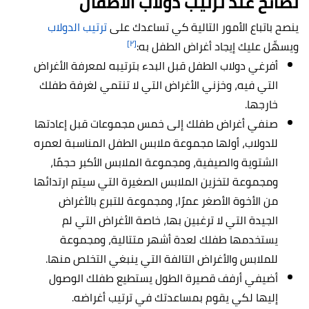
نصائح عند ترتيب دولاب الأطفال
ينصح باتباع الأمور التالية كي تساعدك على
ترتيب الدولاب
[٢]
ويسهِّل عليك إيجاد أغراض الطفل به:
أفرغي دولاب الطفل قبل البدء بترتيبه لمعرفة الأغراض
التي فيه، وخزني الأغراض التي لا تنتمي لغرفة طفلك
خارجها.
صنفي أغراض طفلك إلى خمس مجموعات قبل إعادتها
للدولاب، أولها مجموعة ملابس الطفل المناسبة لعمره
الشتوية والصيفية، ومجموعة الملابس الأكبر حجمًا،
ومجموعة لتخزين الملابس الصغيرة التي سيتم ارتدائها
من الأخوة الأصغر عمرًا، ومجموعة للتبرع بالأغراض
الجيدة التي لا ترغبين بها، خاصة الأغراض التي لم
يستخدمها طفلك لعدة أشهر متتالية، ومجموعة
للملابس والأغراض التالفة التي ينبغي التخلص منها.
أضيفي أرفف قصيرة الطول يستطيع طفلك الوصول
إليها لكي يقوم بمساعدتك في ترتيب أغراضه.