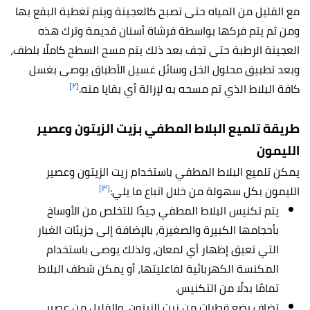
مع القليل من المياه حتى تصبح كالعجينة ويتم تغطية البقع بها
ومن ثم يتم فركها بواسطة فرشاة أسنان قديمة وترك هذه
العجينة الرطبة حتى تجف بعد ذلك يتم مسح السطح كاملًا بلطف،
وبعد تطبيق محلول الخل وسائل غسيل الأطباق يوصى بغسل
[٢]
كافة البلاط الذي تم مسحه به لإزالة أي بقايا منه.
طريقة تلميع البلاط المطفي بزيت الزيتون وعصير
الليمون
يمكن تلميع البلاط المطفي باستخدام زيت الزيتون وعصير
[٣]
الليمون بكل سهولة من خلال اتباع ما يلي:
يتم تكنيس البلاط المطفي جيدًا للتخلص من الأوساخ
بأحجامها الكبيرة والصغيرة، بالإضافة إلى جزيئات الغبار
التي تعيق إظهار أي لمعان، ولذلك يوصى باستخدام
المكنسة الكهربائية لفاعليتها، أو يمكن شطف البلاط
تمامًا بدلًا من التكنيس.
تضاف بضع قطرات من زيت الزيتون، والقليل من عصير