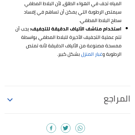
المياه تجف في الهواء الطلق، لأن البلاط المطفي
سيمتص الرطوبة التي يمكن أن تساهم في إفساد
سطح البلاط المطفي.
استخدام مناشف الألياف الدقيقة للتجفيف:
يجب أن
تتم عملية التجفيف الأخيرة للبلاط المطفي بواسطة
ممسحة مصنوعة من الألياف الدقيقة لأنه تمتص
الرطوبة و
غبار المنزل
بشكل كبير.
المراجع
"5 Easy Steps to Clean Matte Finish Tiles [Tips by
↑
Experts
"],
worldofstones
, Retrieved 20/12/2022.
Edited.