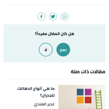
أ
ب
All American Flooring (2021),
"How to Wax
^
Ceramic Tile Floors"
,
All American Flooring
, Retrieved
10/8/2021. Edited.
April Dowling (2021),
"How to Keep Shower Tiles
↑
هل كان المقال مفيداً؟
Shiny With Car Wax"
,
ehow
, Retrieved 10/8/2021.
Edited.
نعم
لا
مقالات ذات صلة
ما هي أنواع الدهانات
للجدران؟
غدير الهندي