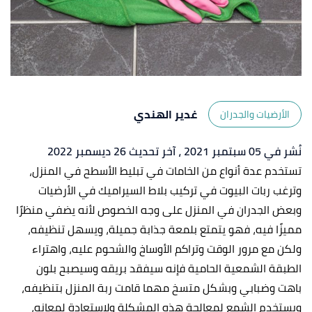
غدير الهندي
الأرضيات والجدران
نُشر في 05 سبتمبر 2021
، آخر تحديث 26 ديسمبر 2022
تستخدم عدة أنواع من الخامات في تبليط الأسطح في المنزل،
وترغب ربات البيوت في تركيب بلاط السيراميك في الأرضيات
وبعض الجدران في المنزل على وجه الخصوص لأنه يضفي منظرًا
مميزًا فيه، فهو يتمتع بلمعة جذابة جميلة، ويسهل تنظيفه،
ولكن مع مرور الوقت وتراكم الأوساخ والشحوم عليه، واهتراء
الطبقة الشمعية الحامية فإنه سيفقد بريقه وسيصبح بلون
باهت وضبابي وبشكل متسخ مهما قامت ربة المنزل بتنظيفه،
ويستخدم الشمع لمعالجة هذه المشكلة ولاستعادة لمعانه،