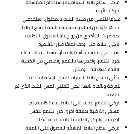
افركي سطح بلاط السيراميك باستخدام الممسحة
بحركة دائرية.
عندما تنتهي من مسح البلاط بالمحلول، استخدمي
عندها دلوًا من الماء وممسحة نظيفة لمسح البلاط
عدة مرات، لتتأكدي من زوال بقايا محلول التنظيف.
اتركي البلاط حتى يجف تمامًا قبل التشميع.
استخدمي ممسحة أسطوانية أو مسطحة ذات عصاة
لفرد الشمع، واغمريها بالشمع وتخلصي من الكمية
الزائدة عنها قدر الإمكان.
ابدئي بمسح بلاط السيراميك من الجهة الداخلية
للغرفة وباتجاه بابها، لكي تتجنبي لمس البلاط الذي تم
تلمعيه.
اتركي الشمع ليجف على البلاط ساعة كاملة، ثم
امسحي الأرضية بطبقة أخرى من الشمع بنفس
الطريقة، واتركي الطبقة الثانية لتجف أيضًا.
افركي سطح البلاط المُشمَّع للحصول على اللمعة