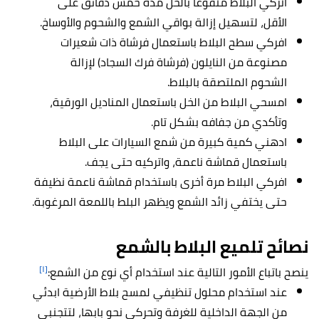
اتركي البلاط منقوعًا بالخل مدة خمس دقائق على
الأقل، لتسهيل إزالة بواقي الشمع والشحوم والأوساخ.
افركي سطح البلاط باستعمال فرشاة ذات شعيرات
مصنوعة من النايلون (فرشاة فرك السجاد) لإزالة
الشحوم الملتصقة بالبلاط.
امسحي البلاط من الخل باستعمال المناديل الورقية،
وتأكدي من جفافه بشكل تام.
ادهني كمية كبيرة من شمع السيارات على البلاط
باستعمال قماشة ناعمة، واتركيه حتى يجف.
افركي البلاط مرة أخرى باستخدام قماشة ناعمة نظيفة
حتى يختفي زائد الشمع ويظهر البلط باللمعة المرغوبة.
نصائح تلميع البلاط بالشمع
[١]
ينصح باتباع الأمور التالية عند استخدام أي نوع من الشمع:
عند استخدام محلول تنظيفي لمسح بلاط الأرضية ابدئي
من الجهة الداخلية للغرفة وتحركي نحو بابها، لتتجنبي