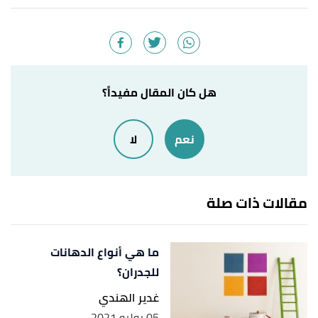
أ
ب
ت
ث
ج
Molly Maid (2/1/2016),
"How to Remove
^
Scrapes & Scuffs"
,
mollymaid
, Retrieved 26/8/2021.
Edited.
Mary Marlowe Leverette (18/1/2021),
"How to
↑
هل كان المقال مفيداً؟
Remove Scuff Marks"
,
the spruce
, Retrieved
26/8/2021. Edited.
نعم
لا
Sunel pawar (15/12/2017),
"5 Best ways to
↑
protect your wall from getting scratched by
مقالات ذات صلة
, Retrieved 26/8/2021. Edited.
linkedin
,
furniture"
ما هي أنواع الدهانات
للجدران؟
غدير الهندي
05 يوليو 2021