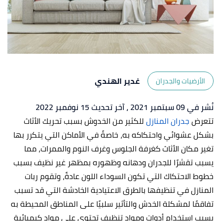
غدير الهندي
الأرضيات والجدران
نُشر في 09 سبتمبر 2021
، آخر تحديث 15 نوفمبر 2022
تتعرض
جدران المنازل
للكثير من الخدوش بسبب تحريك الأثاث
بشكل عشوائي واحتكاكه به، خاصةً في الأماكن التي يتكرر بها
تغير مكان الأثاث كغرفة الجلوس وغرف النوم والممرات، مما
يسبب تقشرًا للجدران ودهانه وظهوره بمظهر غير نظيف بسبب
خطوط الاحتكاك التي تكون السوداء اللون عادةً، وتقوم ربات
المنازل في تنظيفها بالطرق الاعتيادية الخادشة التي قد تسبب
تفاقمًا لمشكلة الخدش والتأثير سلبيًا على المناطق المحيطة به
بسبب استخدام أدوات ومواد تنظيف تحتوي على مواد كيميائية