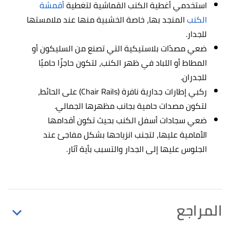
استخدمي أغطية الكنب القماشية لتغطية
أقمشة
الكنب
المنجد بها، خاصة الخشبية منها عند ملامستها
للجدار.
ضعي مصدّات بلاستيكية التي تصنع من السليكون أو
المطاط أو اللباد في ظهر الكنب، لتكون حاجزًا حاميًا
للجدران.
ركبي إطارات جدارية نافرة (Chair Rails) على الحائط،
لتكون مصدات حامية بجانب مظهرها الجمالي.
ضعي سجادات أسفل الكنب بحيث تكون أقدامها
الأمامية عليها، لتجنب انزياحها بشكل مفاجئ عند
الجلوس عليها إلى الجدار والتسبب بأية آثار.
المراجع