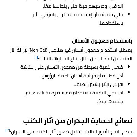
الدافئ، وحركيهم جيدًا حتى يتجانسا معًا.
بللي قماشة أو إسفنجة بالمحلول وافركي الأثر
باستخدامها.
باستخدام معجون الأسنان
يمكنكِ استخدام معجون أسنان غير هلامي (Non Gel) لإزالة آثار
[١]
الكنب عن الجدران من خلال اتباع الخطوات التالية:
ضعي كمية بسيطة من معجون الأسنان على نكاشة
أذن قطنية أو فرشاة أسنان ناعمة الرؤوس.
افركي الأثر بشكل لطيف.
امسحي البقعة باستخدام قماشة رطبة بالماء، ثم
جففيها جيدًا.
نصائح لحماية الجدران من آثار الكنب
[٣]
ينصح باتباع الأمور التالية لتقليل ظهور آثار الكنب على الجدران: