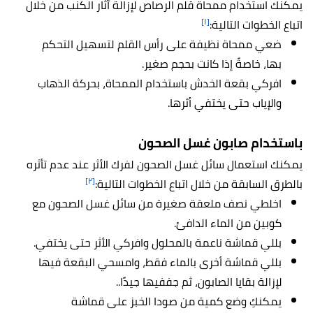
يمكنك استخدام ممحاة قلم الرصاص لإزالة آثار الكنب من خلال
[١]
اتباع الخطوات التالية:
ضعي ممحاة نظيفة على رأس القلم لتسهيل التحكم
بها، خاصةً إذا كانت بحجم صغير.
افركي بقعة الخدش باستخدام الممحاة، بحركة الذهاب
والإياب حتى يختفي أثرها.
باستخدام صابون غسل الصحون
يمكنك استعمال سائل غسل الصحون لفرك الأثر عند عدم تأثره
[٢]
بالطرق السابقة من خلال اتباع الخطوات التالية:
اخلطي نصف ملعقة صغيرة من سائل غسل الصحون مع
كوبين من الماء الدافئ.
بللي قماشة ناعمة بالمحلول وافركي الأثر حتى يختفي.
بللي قماشة أخرى بالماء فقط، وامسحي البقعة فيها
لإزالة بقايا الصابون، ثم جففيها جيدًا..
يمكنكِ وضع كمية من صودا الخبز على قماشة