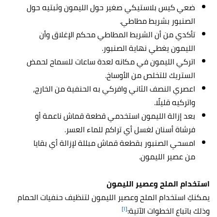
ضعي كيس بلاستيكي صغير حول الليمون وثبتيه حول
الصنبور بشريط مطاطي.
تأكدي من أن الشريط المطاطي محكم الإغلاق وأن
الليمون يغطي نهاية الصنبور.
اتركي الليمون في مكانه لعدة ساعات للسماح لحمض
الستريك للتخلص من الأوساخ.
اعصري النصف الثاني وافركي به الحنفية من الخارج،
واتركيه قليلًا.
بعد إزالة الليمون استخدمي قطعة قماش ناعمة أو
فرشاة أسنان لغسل أي تراكم للماء العسر.
امسحي الصنبور بقطعة قماش مبللة لإزالة أي بقايا
من عصير الليمون.
استخدام الملح وعصير الليمون
يمكنكِ استخدام الملح وعصير الليمون لتنظيف حنفيات الحمام
[١]
وذلك باتباع الخطوات الآتية: