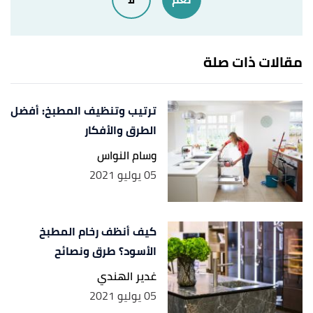
,
"How To Clean Faucets And Shower Heads"
↑
cottagenotes
, Retrieved 25/5/2021. Edited.
مقالات ذات صلة
Dana Meredith (20/3/2019),
"How to Clean a
↑
Shower Head With a Ziploc Bag"
,
tasteofhome
,
Retrieved 25/5/2021. Edited.
ترتيب وتنظيف المطبخ: أفضل
الطرق والأفكار
وسام النواس
05 يوليو 2021
كيف أنظف رخام المطبخ
الأسود؟ طرق ونصائح
غدير الهندي
05 يوليو 2021