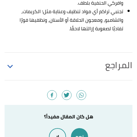
وافركي الحنفية بلطف.
تجنبي تراكم أي مواد تنظيف وعناية مثل؛ الكريمات،
والشامبو، ومعجون الحلاقة أو الأسنان، ونظفيها فورًا
تفاديًا لصعوبة إزالتها لاحقًا.
المراجع
أ
ب
Mr. Rooter Greater Syracuse (16/7/2015),
^
"Bathroom Tips: How to Clean Your Metal Fixtures"
,
mrrooter
, Retrieved 25/5/2021. Edited.
"How to Clean Faucets and Shower Heads Without
↑
هل كان المقال مفيداً؟
Removing Them"
,
familyhandyman
, 16/3/2020,
Retrieved 25/5/2021. Edited.
نعم
لا