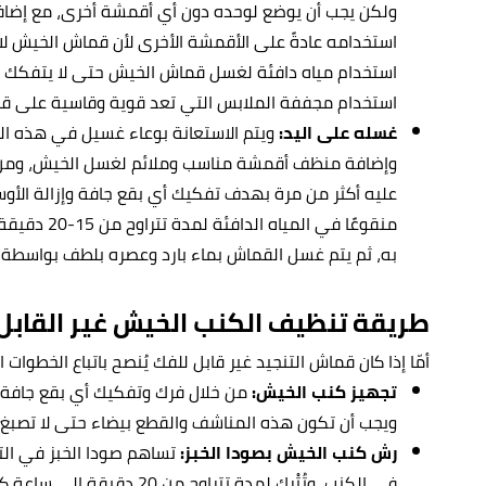
ولكن يجب أن يوضع لوحده دون أي أقمشة أخرى، مع إضا
استخدامه عادةً على الأقمشة الأخرى لأن قماش الخيش لا
استخدام مياه دافئة لغسل قماش الخيش حتى لا يتفكك و
استخدام مجففة الملابس التي تعد قوية وقاسية على ق
غسله على اليد:
ويتم الاستعانة بوعاء غسيل في هذه الط
وإضافة منظف أقمشة مناسب وملائم لغسل الخيش، ومن 
عليه أكثر من مرة بهدف تفكيك أي بقع جافة وإزالة الأوس
منقوعًا في ال
به، ثم يتم غسل القماش بماء بارد وعصره بلطف بواسطة 
طريقة تنظيف الكنب الخيش غير القابل
أمّا إذا كان قماش التنجيد غير قابل للفك يُنصح باتباع الخطوات 
تجهيز كنب الخيش:
من خلال فرك وتفكيك أي بقع جافة 
ويجب أن تكون هذه المناشف والقطع بيضاء حتى لا تصبغ ك
رش كنب الخيش بصودا الخبز:
تساهم صودا الخبز في الت
في الكنب، وتُتْرك لمدة تتراو