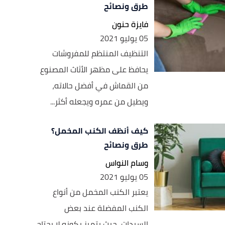
طرق ونصائح
فايزة حنون
05 يوليو 2021
التنظيف المنتظم للمفروشات
يحافظ على مظهر الأثاث المصنوع
من القماش في أفضل حالاته،
ويطيل من عمره ويجعله أكثر...
كيف أنظف الكنب المخمل؟
طرق ونصائح
وسام النواس
05 يوليو 2021
يعتبر الكنب المخمل من أنواع
الكنب المفضلة عند بعض
السيدات، حيث يتميز بكونه لا يحتاج