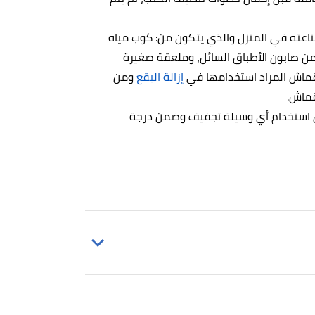
اعته في المنزل والذي يتكون من: كوب مياه
ن صابون الأطباق السائل، وملعقة صغيرة
لقماش المراد استخدامها في
إزالة البقع
ومن
قماش.
ن استخدام أي وسيلة تجفيف وضمن درجة
you must wash jute,because it ca