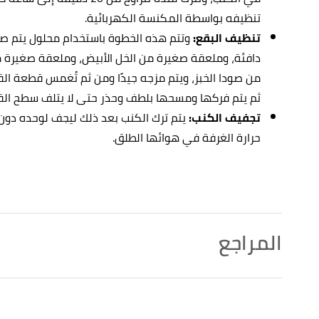
تنظيفه بواسطة المكنسة الكهربائية.
تنظيف البقع:
وتتم هذه الخطوة باستخدام محلول يتم صن
دافئة، وملعقة صغيرة من الخل الأبيض، وملعقة صغيرة م
من صودا الخبز، ويتم مزجه جيدًا ومن ثم تُغمس قطعة ا
ثم يتم فركها ومسحها بلطف وحذر حتى لا يتلف سطح ال
تجفيف الكنب:
يتم ترك الكنب بعد ذلك ليجف لوحده دو
حرارة الغرفة في هوائها الطلق.
المراجع
n shed fibers. "How to Wash Jute and Burlap Fabric"
,
↑
thespruce
, Retrieved 7/3/2023. Edited.