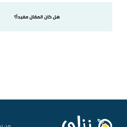
أ
ب
,
wikihow
, Retrieved 7/3/2023. Edited.
"How to Wash Burlap"
^
هل كان المقال مفيداً؟
,
popsugar
, Retrieved 7/3/2023.
"Deep Clean Your Natural-Fabric Couch For Better Snuggling"
↑
Edited.
,
livingspaces
, Retrieved 7/3/2023. Edited.
"How to Clean a Fabric Sofa"
↑
من ن