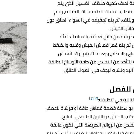
فة نصف كمية منظف الغسيل الذي يتم
 تتطلب عمليات تنظيفه ذات الكمية، ويتم
يتلف، ثم يتم تجفيفه في الهواء الطلق دون
ماش الخيش.
ريقة من خلال تعبئته بالمياه الدافئة
ثم يتم غمر قماش الخيش وقلبه والضغط
اخ والحطام، وبعد ذلك يتم ترك القماش
مياه الدافئة لمدة تتراوح من 15-20 دقيقة للتأكد من التخلص من كافة الأوساخ العالقة
اليد ونشره ليجف في الهواء الطلق.
 للفصل
[٤]
[٣]
التالية في تنظيفه:
بواسطة قطعة قماش جافة أو فرشاة ناعمة،
نب الخيش ذو اللون الطبيعي الفاتح.
خلص من الروائح الكريهة التي تكون عالقة
ح من 20 دقيقة إلى ساعة كاملة قبل إكمال خطوات تنظيف الكنب، ثم يتم