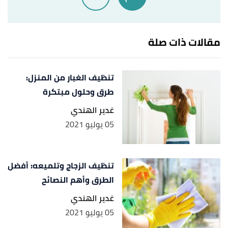
"What Are the Disadvantages & Advantages of
↑
Beeswax Finishes?"
,
craftywoodsmith
, Retrieved
مقالات ذات صلة
4/10/2022. Edited.
تنظيف الغبار من المنزل:
طرق وحلول مبتكرة
غدير الهندي
05 يوليو 2021
تنظيف الزجاج وتلميعه: أفضل
الطرق وأهم النصائح
غدير الهندي
05 يوليو 2021