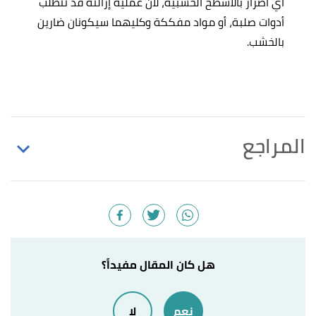
أي أضرار بالأسطح الخشبية، لأن عملية إزالته قد تتطلب
أدوات صلبة، أو مواد مفككة وكليهما سيكونان ضارين
بالخشب.
المراجع
أ
ب
"Switch to Beeswax Furniture Polish and
^
Finish"
,
touchoforanges
, Retrieved 4/10/2022.
Edited.
"What is Beeswax Furniture Polish?: How to Apply
↑
هل كان المقال مفيداً؟
Beeswax to Wood"
,
woodworkingclarity
, Retrieved
4/10/2022. Edited.
نعم
لا