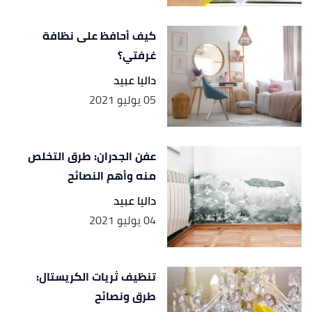
كيف أحافظ على نظافة
غرفتي؟
داليا عبيد
05 يوليو 2021
عفن الجدران: طرق التخلص
منه وأهم النصائح
داليا عبيد
04 يوليو 2021
تنظيف ثريات الكريستال:
طرق ونصائح