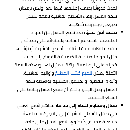
تحدث خدوشًا يصعب إصلاحها فيما بعد، ولكن بإمكان
شمع العسل إبقاء الأسطح الخشبية لامعة بشكل
طبيعي وبطريقة مُبهجة.
ملمع آمن صحيًا:
يعد شمع العسل من المواد
الطبيعية الآمنة غير السامة ولاحتوائه على خصائص
مفيدة للغاية بحيث لا تُتلف الأسطح الخشبية أو تؤثر بها
مثل المواد الصناعية الكيميائية القوية، إلى جانب
قدرته على ترك لمعة براقة لا مثيل لها، وبهذه السمة
الآمنة يمكن
تلميع خشب المطبخ
وأوانيه الخشبية،
وألواح التقطيع، والملاعق الخشبية بواسطة شمع
العسل، ومن الجدير بالذكر أن شمع العسل يحافظ على
القطع الخشبية.
فعال ومقاوم للماء إلى حد ما:
يساهم شمع العسل
في صقل الأسطح الخشبية إلى جانب إكسابه لمعةً
طبيعية مميزة، إذّ يحتوي شمع العسل على مادة
البارفين المليء بالكربون الذي يُغذي جزيئات الخشب