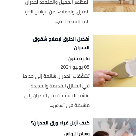
المظهر الجميل والمتجدد لجدران
المنزل، ولحماتها من عوامل الجو
المختلفة داخله،...
أفضل الطرق لإصلاح شقوق
الجدران
فايزة حنون
05 يوليو 2021
تشقُقات الجدران شائعة إلى حد ما
في المنازل القديمة والجديدة،
وتشير التشقُقات في الجدران إلى
مشكلة في أساس...
كيف أزيل غراء ورق الجدران؟
وسام النواس