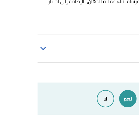
ة أثناء عملية الدهان، بالإضافة إلى اختيار
نعم
لا
William Stewart,
"What Kind of Paint 
William Stewart,
"How To Paint 