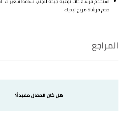
استخدم فرشاة ذات نوعية جيدة لتجنب تساقط شعيرات الفرشا
حجم فرشاة مريح ليديك.
المراجع
أ
ب
,
noogatoday
, 3/9/2016,
"The DIY Designer: Types of paint to use on wood surfaces"
^
Retrieved 17/6/2021. Edited.
أ
ب
ت
ث
ج
ح
خ
د
ذ
,
"5 Types of Paint for Wood That You Can Use In your Project"
^
ronaldphillipsantiques
, Retrieved 17/6/2021. Edited.
هل كان المقال مفيداً؟
to Use on Wood"
,
woodimprove
, Retrieved 17/6/2021.
↑
Edited.
Wood – Step By Step Guide"
,
woodimprove
, Retrieved
↑