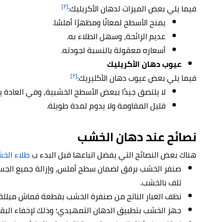
[٢]
فيما يلي بعض الميزات لدهان الأكريليك:
يمنح الأسطح لمعانًا ومظهرًا أملسًا.
عديم الرائحة، وسهل الطلاء به.
أسعاره معقولة بالنسبة لجودته.
عيوب دهان الأكريليك
[٢]
فيما يلي بعض عيوب دهان الأكليريك:
لا يلتصق جيدًا ببعض الأسطح الخشبية، وفي العادة
قليل المقاومة ولا يدوم لمدة طويلة.
نصائح عند دهان الخشب
هناك بعض النصائح التي يفضل اتباعها قبل البدء ب
طلاء الخ
صنفر الخشب برفق لضمان سطح أملس، وإزالة جميع الجسيما
تلف بالخشب.
نظف الغبار الناتج من صنفرة الخشب بقطعة قماش مبللة، 
جهز الخشب بتطبيق الدهان التمهيدي؛ وذلك لإخفاء البق