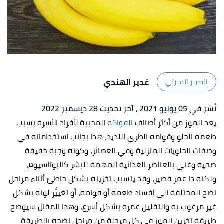
غدير الهندي
التدبير المنزلي
نُشر في 05 يوليو 2021
، آخر تحديث 28 ديسمبر 2022
يعد الموز من أكثر أصناف
الفواكه
المحببة لأفراد الأسرة بسبب
طعمه الحلو وقوامه الطري اللذيذ، هذا بجانب استخداماته في
وصفات الحلويات المنزلية وفي العصائر، وكونه وجبة خفيفة
صحية وغني بالعناصر الغذائية المهمة للبشر كالبوتاسيوم،
ولكنه ذا عمر قصير، وقد يتسبب تخزينه بشكل خاطئ أثناء مراحل
نضج المختلفة إلى إفساد طعمه أو قوامه، أو تغييُّر لونه بشكل
غير مرغوب به والتقليل عمره بشكل أسرع، وهذا المقال سيوضح
طريقة تخزين الموز في كل مرحلة من مراحل نضجه بالطريقة