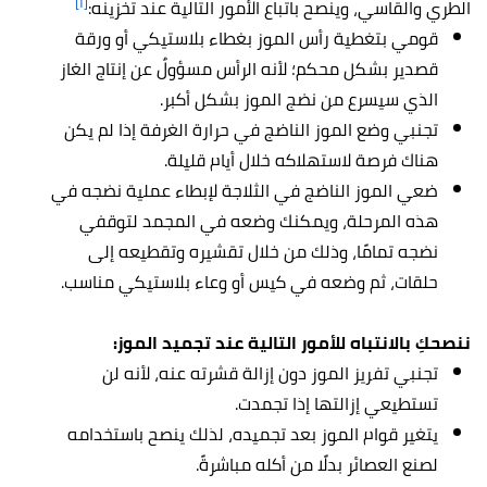
[١]
الطري والقاسي، وينصح باتباع الأمور التالية عند تخزينه:
قومي بتغطية رأس الموز بغطاء بلاستيكي أو ورقة
قصدير بشكل محكم؛ لأنه الرأس مسؤولٌ عن إنتاج الغاز
الذي سيسرع من نضج الموز بشكل أكبر.
تجنبي وضع الموز الناضج في حرارة الغرفة إذا لم يكن
هناك فرصة لاستهلاكه خلال أيام قليلة.
ضعي الموز الناضج في الثلاجة لإبطاء عملية نضجه في
هذه المرحلة، ويمكنك وضعه في المجمد لتوقفي
نضجه تمامًا، وذلك من خلال تقشيره وتقطيعه إلى
حلقات، ثم وضعه في كيس أو وعاء بلاستيكي مناسب.
ننصحكِ بالانتباه للأمور التالية عند تجميد الموز:
تجنبي تفريز الموز دون إزالة قشرته عنه، لأنه لن
تستطيعي إزالتها إذا تجمدت.
يتغير قوام الموز بعد تجميده، لذلك ينصح باستخدامه
لصنع العصائر بدلًا من أكله مباشرةً.