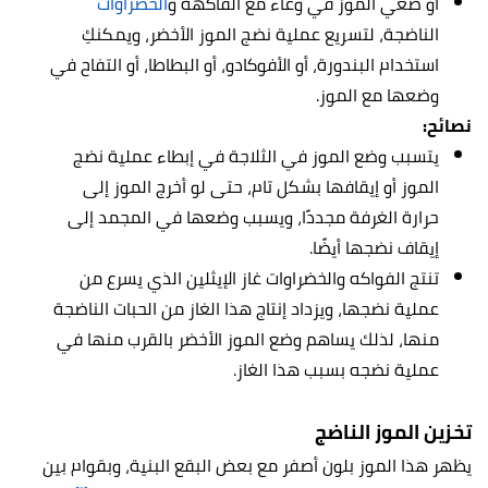
أو ضعي الموز في وعاء مع الفاكهة و
الخضراوات
الناضجة، لتسريع عملية نضج الموز الأخضر، ويمكنكِ
استخدام البندورة، أو الأفوكادو، أو البطاطا، أو التفاح في
وضعها مع الموز.
نصائح:
يتسبب وضع الموز في الثلاجة في إبطاء عملية نضج
الموز أو إيقافها بشكل تام، حتى لو أخرج الموز إلى
حرارة الغرفة مجددًا، ويسبب وضعها في المجمد إلى
إيقاف نضجها أيضًا.
تنتج الفواكه والخضراوات غاز الإيثلين الذي يسرع من
عملية نضجها، ويزداد إنتاج هذا الغاز من الحبات الناضجة
منها، لذلك يساهم وضع الموز الأخضر بالقرب منها في
عملية نضجه بسبب هذا الغاز.
تخزين الموز الناضج
يظهر هذا الموز بلون أصفر مع بعض البقع البنية، وبقوام بين