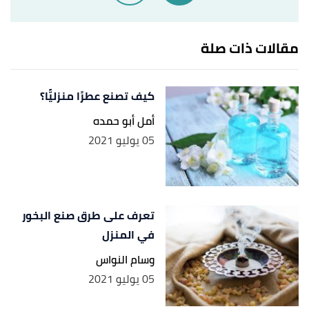
bananas from ripening too fast"
,
today
, Retrieved
1/6/2021. Edited.
مقالات ذات صلة
كيف تصنع عطرًا منزليًّا؟
أمل أبو حمده
05 يوليو 2021
تعرف على طرق صنع البخور
في المنزل
وسام النواس
05 يوليو 2021